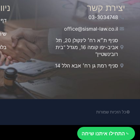
יצירת קשר
ניו
03-3034748
דף 
office@sismal-law.co.il
שיר
סניף ת״א רח׳ לינקולן 20, תל
אביב-יפו קומה 16, מגדל "בית
בלו
רובינשטיין"
סניף רמת גן רח׳ אבא הלל 14
©כל הזכיות שמורות
התחילו איתנו שיחה