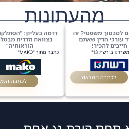
מהעתונות
 לסכסוך משפטי? זה
דרמה בעליון: "הסתלקו
 עורכי הדין שאתם
בצוואה הדדית מבטל
חייבים להכיר!
הוראותיה"
רדנו ב"רשת 13"
כתבה מתוך "MAKO"
לכתבה המלאה
לכתבה המל
 תחת קורת גג אחת