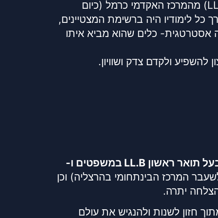
עו"ד סיסמה הוא בוגר תואר ראשון במשפטים (LL.B) מהמרכז האקדמי כרמל (כיום
רך כל לימודיו היה ברשימת המצטיינים,
יה אסטרטגית- כלים שהוא מביא איתו
 להשפיע ולקדם צדק ושוויון.
בעל תואר ראשון LL.B במשפטים ו-
שעבר המרכז הבינתחומי בהרצליה) וכן
הצלחה יתרה.
ך חזון לשנות ולהנגיש את עולם