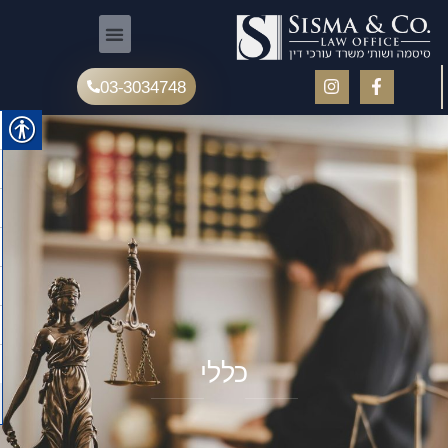
03-3034748
כללי