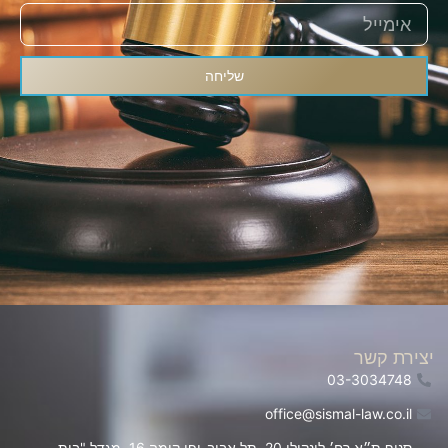
שליחה
יצירת קשר
03-3034748
office@sismal-law.co.il
סניף ת״א רח׳ לינקולן 20, תל אביב-יפו קומה 16, מגדל "בית